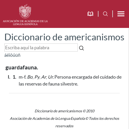
Diccionario de americanismos
á
é
í
ó
ú
ü
ñ
guardafauna.
I.
1.
m-f.
Bo
,
Py
,
Ar
,
Ur.
Persona encargada del cuidado de
las reservas de fauna silvestre.
Diccionario de americanismos © 2010
Asociación de Academias de la Lengua Española © Todos los derechos
reservados