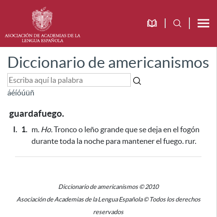
Diccionario de americanismos
á
é
í
ó
ú
ü
ñ
guardafuego.
I.
1.
m.
Ho.
Tronco o leño grande
que se deja en el fogón
durante toda la noche para mantener el fuego
. rur.
Diccionario de americanismos © 2010
Asociación de Academias de la Lengua Española © Todos los derechos
reservados