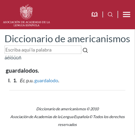
Diccionario de americanismos
á
é
í
ó
ú
ü
ñ
guardalodos.
I.
1.
Ec.
p.u.
guardalodo
.
Diccionario de americanismos © 2010
Asociación de Academias de la Lengua Española © Todos los derechos
reservados