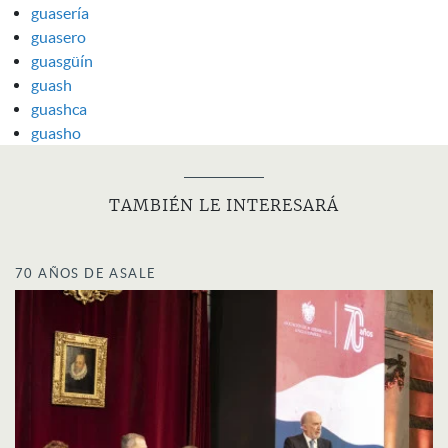
guasería
guasero
guasgüín
guash
guashca
guasho
TAMBIÉN LE INTERESARÁ
70 AÑOS DE ASALE