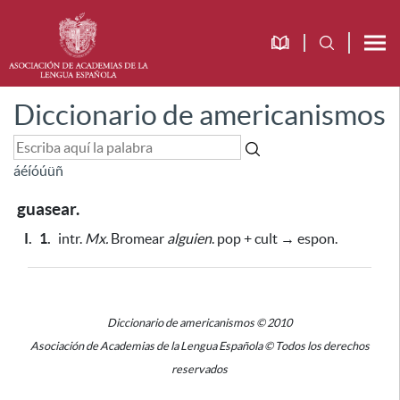
Diccionario de americanismos
á
é
í
ó
ú
ü
ñ
guasear.
I.
1.
intr.
Mx.
Bromear
alguien
. pop + cult → espon.
Diccionario de americanismos © 2010
Asociación de Academias de la Lengua Española © Todos los derechos
reservados