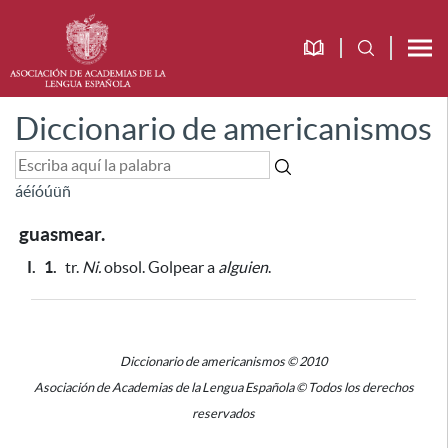
Diccionario de americanismos
á
é
í
ó
ú
ü
ñ
guasmear.
I.
1.
tr.
Ni.
obsol. Golpear a
alguien
.
Diccionario de americanismos © 2010
Asociación de Academias de la Lengua Española © Todos los derechos
reservados