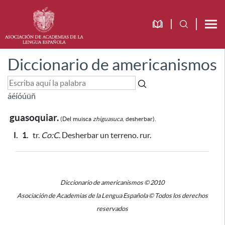
Diccionario de americanismos
á
é
í
ó
ú
ü
ñ
guasoquiar.
(Del
muisca
zhiguasuca
,
desherbar).
I.
1.
tr.
Co:C.
Desherbar un terreno. rur.
Diccionario de americanismos © 2010
Asociación de Academias de la Lengua Española © Todos los derechos
reservados