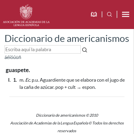
Diccionario de americanismos
á
é
í
ó
ú
ü
ñ
guaspete.
I.
1.
m.
Ec.
p.u. Aguardiente que se elabora con el jugo de
la caña de azúcar. pop + cult → espon.
Diccionario de americanismos © 2010
Asociación de Academias de la Lengua Española © Todos los derechos
reservados