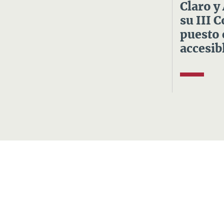
Claro y
su III 
puesto 
accesibl