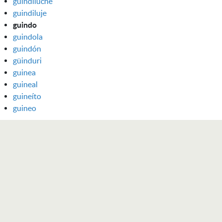
guindiluche
guindiluje
guindo
guindola
guindón
güinduri
guinea
guineal
guineíto
guineo