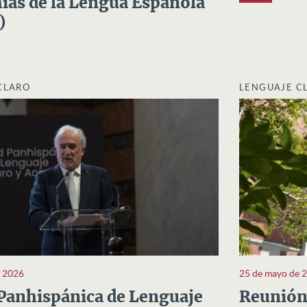
as de la Lengua Española
)
CLARO
LENGUAJE C
e 2026
25 de mayo de 
Panhispánica de Lenguaje
Reunión 