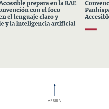
 Accesible prepara en la RAE
Convenci
Convención con el foco
Panhispá
en el lenguaje claro y
Accesibl
e y la inteligencia artificial
ARRIBA