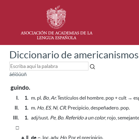
Diccionario de americanismos
á
é
í
ó
ú
ü
ñ
guindo.
I.
1.
m. pl.
Bo
,
Ar.
Testículos del hombre. pop + cult → esp
II.
1.
m.
Ho
,
ES
,
Ni
,
CR.
Precipicio, despeñadero. pop.
III.
1.
adj/sust.
Pe
,
Bo.
Referido a un color
,
rojo,
semejante
□
a. ǁ
de
~
.
loc. adv.
Ho.
Por el precipicio.