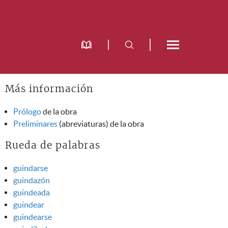
Más información
Prólogo
de la obra
Preliminares
(abreviaturas) de la obra
Rueda de palabras
guindarse
guindazón
guindeada
guindear
guindearse