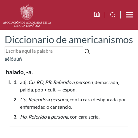
Diccionario de americanismos
á
é
í
ó
ú
ü
ñ
halado, -a.
I.
1.
adj.
Cu
,
RD
,
PR.
Referido a persona
, demacrada,
pálida. pop + cult → espon.
2.
Cu.
Referido a persona
, con la cara desfigurada
por
enfermedad o cansancio
.
3.
Ho.
Referido a persona
, con cara seria.