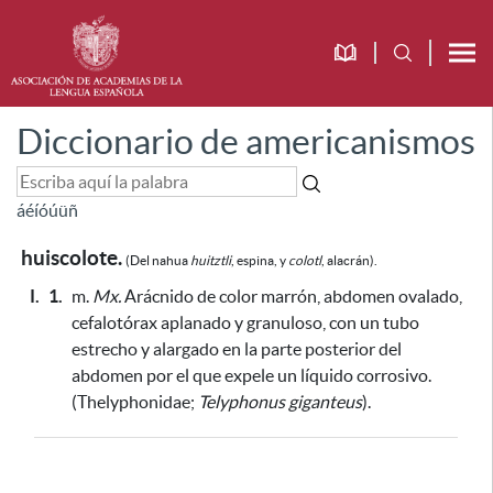
Diccionario de americanismos
á
é
í
ó
ú
ü
ñ
huiscolote.
(Del nahua
huitztli
, espina, y
colotl
, alacrán).
I.
1.
m.
Mx.
Arácnido de color marrón, abdomen ovalado,
cefalotórax aplanado y granuloso, con un tubo
estrecho y alargado en la parte posterior del
abdomen por el que expele un líquido corrosivo.
(Thelyphonidae;
Telyphonus giganteus
).