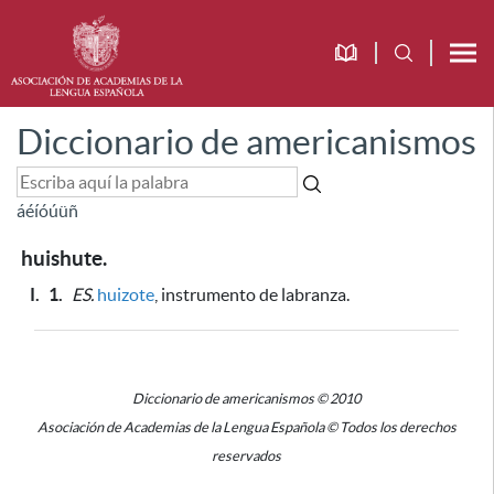
Diccionario de americanismos
á
é
í
ó
ú
ü
ñ
huishute.
I.
1.
ES.
huizote
, instrumento de labranza.
Diccionario de americanismos © 2010
Asociación de Academias de la Lengua Española © Todos los derechos
reservados