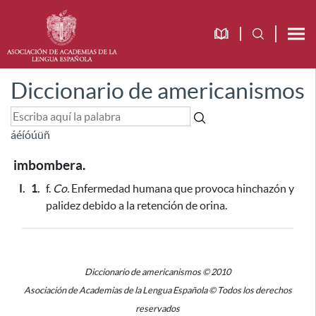
Diccionario de americanismos
á
é
í
ó
ú
ü
ñ
imbombera.
I.
1.
f.
Co.
Enfermedad humana que provoca hinchazón y
palidez
debido a la retención de orina
.
Diccionario de americanismos © 2010
Asociación de Academias de la Lengua Española © Todos los derechos
reservados