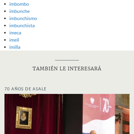
imbombo
imbunche
imbunchismo
imbunchista
imeca
imeil
imilla
TAMBIÉN LE INTERESARÁ
70 AÑOS DE ASALE