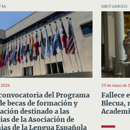
FÍA
OBITUARIOS
e 2026
29 de mayo de 
convocatoria del Programa
Fallece 
e becas de formación y
Blecua, 
ación destinado a las
Academi
as de la Asociación de
as de la Lengua Española