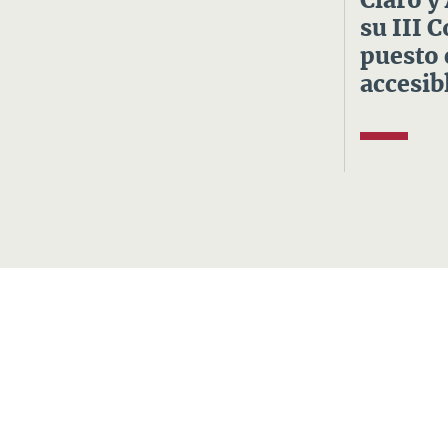
Claro y
su III 
puesto 
accesibl