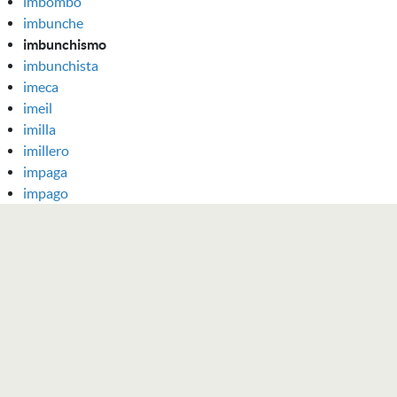
imbombo
imbunche
imbunchismo
imbunchista
imeca
imeil
imilla
imillero
impaga
impago