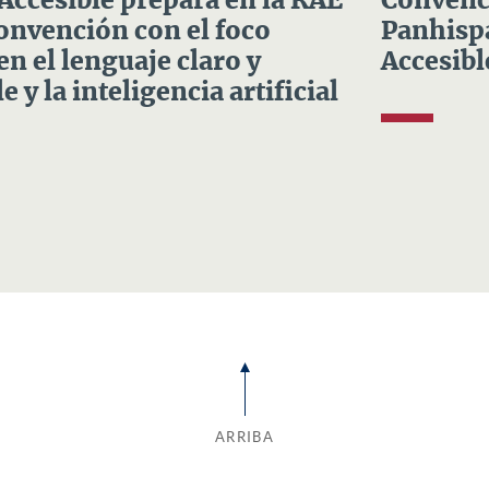
 Accesible prepara en la RAE
Convenci
Convención con el foco
Panhispá
en el lenguaje claro y
Accesibl
e y la inteligencia artificial
ARRIBA