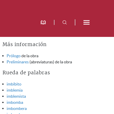
Más información
Prólogo
de la obra
Preliminares
(abreviaturas) de la obra
Rueda de palabras
imbíbito
imblemia
imblemista
imbomba
imbombera