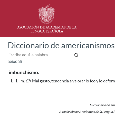
Diccionario de americanismos
á
é
í
ó
ú
ü
ñ
imbunchismo.
I.
1.
m.
Ch.
Mal gusto, tendencia a valorar lo feo y lo defor
Diccionario de a
Asociación de Academias de la Lengua 