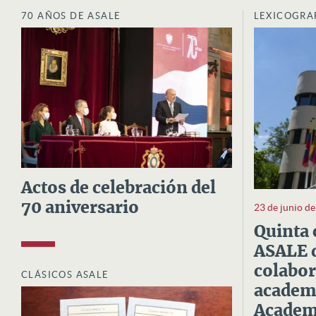
70 AÑOS DE ASALE
LEXICOGRA
Actos de celebración del
70 aniversario
23 de junio d
Quinta 
ASALE d
colabor
CLÁSICOS ASALE
academi
Academi