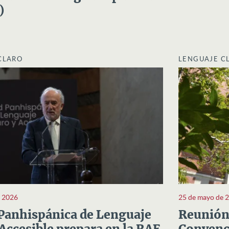
)
CLARO
LENGUAJE C
e 2026
25 de mayo de 
Panhispánica de Lenguaje
Reunión 