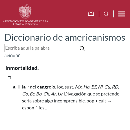
Diccionario de americanismos
á
é
í
ó
ú
ü
ñ
inmortalidad.
□
a. ǁ
la
~
del cangrejo.
loc. sust.
Mx
,
Ho
,
ES
,
Ni
,
Cu
,
RD
,
Co
,
Ec
,
Bo
,
Ch
,
Ar
,
Ur.
Divagación que se pretende
seria sobre algo incomprensible. pop + cult →
espon ^ fest.