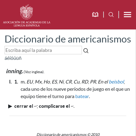
Diccionario de americanismos
á
é
í
ó
ú
ü
ñ
inning.
(Voz inglesa).
I.
1.
m.
EU
,
Mx
,
Ho
,
ES
,
Ni
,
CR
,
Cu
,
RD
,
PR.
En el
beisbol
,
cada uno de los nueve períodos de juego en el que un
equipo tiene el turno para
batear
.
▶
cerrar el
~
;
complicarse el
~
.
Diccionario de americanismos © 2010