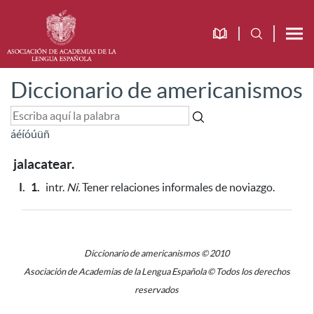
Diccionario de americanismos
á
é
í
ó
ú
ü
ñ
jalacatear.
I.
1.
intr.
Ni.
Tener relaciones informales de noviazgo.
Diccionario de americanismos © 2010
Asociación de Academias de la Lengua Española © Todos los derechos
reservados