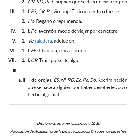
2.
CR
,
RD
,
Pe.
Chupada que se da a un cigarro. pop.
III.
1.
f.
ES
,
CR
,
Pe
;
Bo
. pop. Tirón violento o fuerte.
2.
Ho.
Regaño o reprimenda.
IV.
1.
f.
Pe.
aventón
, modo de viajar por carretera.
V.
1.
Ve.
jaladera
, adulación.
VI.
1.
f.
Ho.
Llamada, convocatoria.
VII.
1.
f.
CR.
Transporte de algo.
■
a. ǁ
~
de orejas.
ES
,
Ni
,
RD
,
Ec
,
Pe
,
Bo.
Recriminación
que se hace a alguien
por haber desobedecido o
hecho algo mal
.
Diccionario de americanismos © 2010
Asociación de Academias de la Lengua Española © Todos los derechos