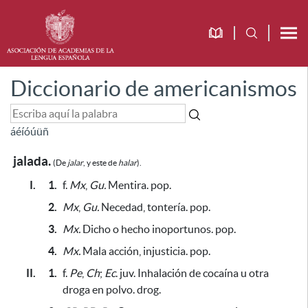
Diccionario de americanismos
á
é
í
ó
ú
ü
ñ
jalada.
(De
jalar
, y este de
halar
).
I.
1.
f.
Mx
,
Gu.
Mentira. pop.
2.
Mx
,
Gu.
Necedad, tontería. pop.
3.
Mx.
Dicho o hecho inoportunos. pop.
4.
Mx.
Mala acción, injusticia. pop.
II.
1.
f.
Pe
,
Ch
;
Ec
. juv. Inhalación de cocaína u otra
droga en polvo. drog.