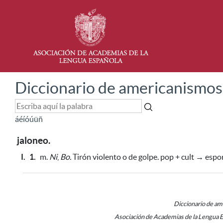
Diccionario de americanismos
á
é
í
ó
ú
ü
ñ
jaloneo.
I.
1.
m.
Ni
,
Bo.
Tirón violento o de golpe. pop + cult → espo
Diccionario de a
Asociación de Academias de la Lengua 