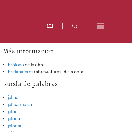
Más información
Prólogo
de la obra
Preliminares
(abreviaturas) de la obra
Rueda de palabras
jallao
jallpahuaica
jalón
jalona
jalonar