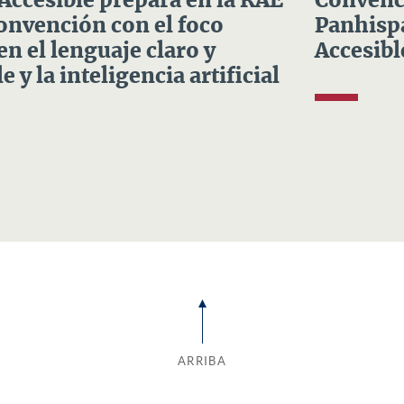
 Accesible prepara en la RAE
Convenci
Convención con el foco
Panhispá
en el lenguaje claro y
Accesibl
e y la inteligencia artificial
ARRIBA