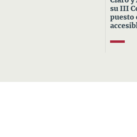
Claro y
su III 
puesto 
accesibl