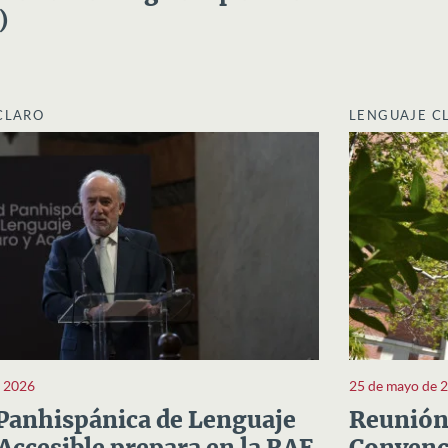
)
CLARO
LENGUAJE C
e 2026
25 de mayo de 
Panhispánica de Lenguaje
Reunión 