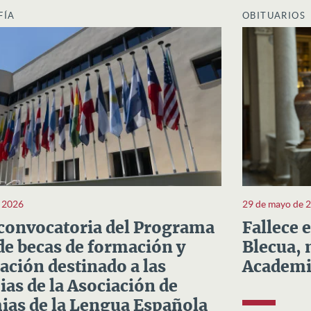
FÍA
OBITUARIOS
e 2026
29 de mayo de 
convocatoria del Programa
Fallece 
e becas de formación y
Blecua, 
ación destinado a las
Academi
as de la Asociación de
as de la Lengua Española