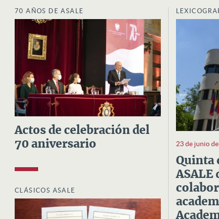
70 AÑOS DE ASALE
LEXICOGRA
Actos de celebración del
70 aniversario
23 de junio d
Quinta 
ASALE d
colabor
CLÁSICOS ASALE
academi
Academi