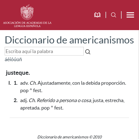
Diccionario de americanismos
á
é
í
ó
ú
ü
ñ
justeque.
I.
1.
adv.
Ch.
Ajustadamente, con la debida proporción.
pop ^ fest.
2.
adj.
Ch.
Referido a persona o cosa
, justa, estrecha,
apretada. pop ^ fest.
Diccionario de americanismos © 2010