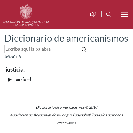
Diccionario de americanismos
á
é
í
ó
ú
ü
ñ
justicia.
▶
¡sería
~
!
Diccionario de americanismos © 2010
Asociación de Academias de la Lengua Española © Todos los derechos
reservados