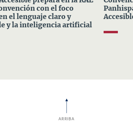
 Accesible prepara en la RAE
Convenci
Convención con el foco
Panhispá
en el lenguaje claro y
Accesibl
e y la inteligencia artificial
ARRIBA