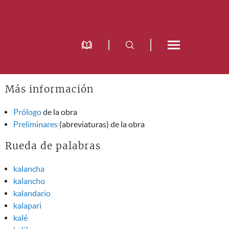
Más información
Prólogo
de la obra
Preliminares
(abreviaturas) de la obra
Rueda de palabras
kalancha
kalancho
kalandario
kalapari
kalé