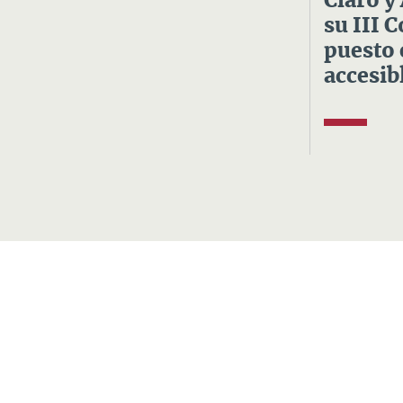
Claro y
su III 
puesto 
accesibl