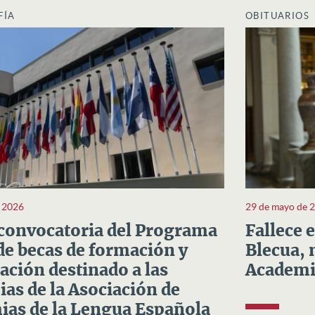
FÍA
OBITUARIOS
e 2026
29 de mayo de 
convocatoria del Programa
Fallece 
e becas de formación y
Blecua, 
ación destinado a las
Academi
as de la Asociación de
as de la Lengua Española