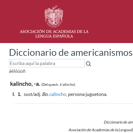
Diccionario de americanismos
á
é
í
ó
ú
ü
ñ
kalincho, -a.
(Del quech.
k'alincho
).
I.
1.
sust/adj.
Bo.
calincho
, persona juguetona.
Diccionario de a
Asociación de Academias de la Lengua 