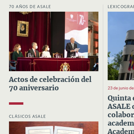
70 AÑOS DE ASALE
LEXICOGRA
Actos de celebración del
70 aniversario
23 de junio d
Quinta 
ASALE d
colabor
CLÁSICOS ASALE
academi
Academi