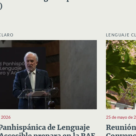
)
CLARO
LENGUAJE C
e 2026
25 de mayo de 
Panhispánica de Lenguaje
Reunión 