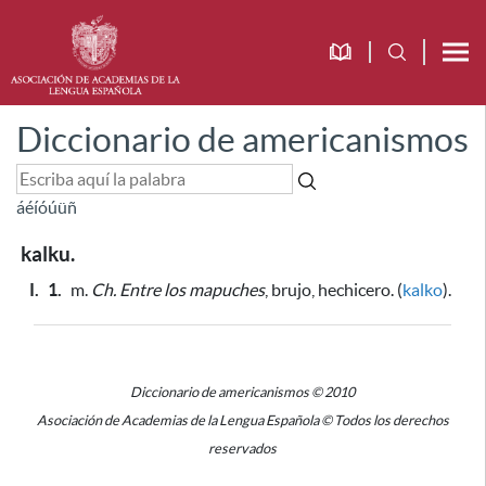
Diccionario de americanismos
á
é
í
ó
ú
ü
ñ
kalku.
I.
1.
m.
Ch.
Entre los mapuches
, brujo, hechicero. (
kalko
).
Diccionario de americanismos © 2010
Asociación de Academias de la Lengua Española © Todos los derechos
reservados