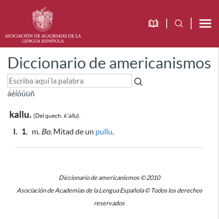
Diccionario de americanismos
á
é
í
ó
ú
ü
ñ
kallu.
(Del quech.
k'allu
).
I.
1.
m.
Bo.
Mitad de un
pullu
.
Diccionario de americanismos © 2010
Asociación de Academias de la Lengua Española © Todos los derechos
reservados