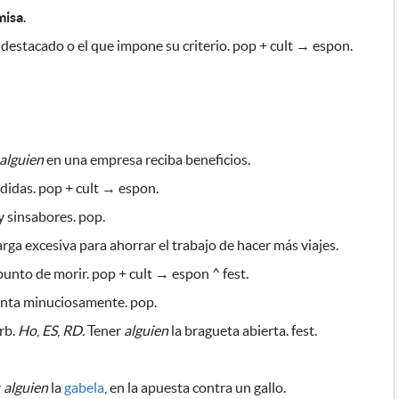
misa
.
destacado o el que impone su criterio. pop + cult → espon.
alguien
en una empresa reciba beneficios.
didas. pop + cult → espon.
 sinsabores. pop.
arga excesiva
para ahorrar el trabajo de hacer más viajes
.
punto de morir. pop + cult → espon ^ fest.
enta minuciosamente. pop.
erb.
Ho
,
ES
,
RD.
Tener
alguien
la bragueta abierta. fest.
r
alguien
la
gabela
, en la apuesta contra un gallo.