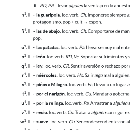
ii.
RD
,
PR.
Llevar
alguien
la ventaja en la apuest
1
n
. ǁ
~
la guaripola.
loc. verb.
Ch.
Imponerse siempre
a
protagonismo. pop + cult → espon.
1
ñ
. ǁ
~
las de abajo.
loc. verb.
Ch.
Comportarse de manera
pop.
1
o
. ǁ
~
las patadas.
loc. verb.
Pa.
Llevarse muy mal entre
1
p
. ǁ
~
leña.
loc. verb.
RD
,
Ve.
Soportar sufrimientos y 
1
q
. ǁ
~
ley.
loc. verb.
CR.
Sentir aversión o rechazo por 
1
r
. ǁ
~
miércoles.
loc. verb.
Ho.
Salir
algo
mal a alguien
1
s
. ǁ
~
piñas a Milagro.
loc. verb.
Ec.
Llevar a un lugar
a
1
t
. ǁ
~
por el narigón.
loc. verb.
Cu.
Mandar o gobernar 
1
u
. ǁ
~
por la relinga.
loc. verb.
Pa.
Arrastrar a
alguien
a
1
v
. ǁ
~
recio.
loc. verb.
Cu.
Tratar a
alguien
con rigor ex
1
w
. ǁ
~
suave.
loc. verb.
Cu.
Ser condescendiente con al
1