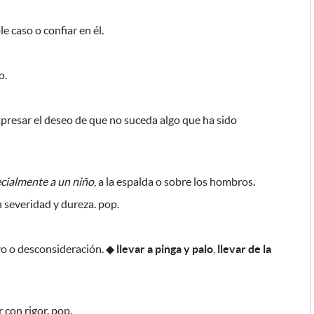
e caso o confiar en él.
o.
presar el deseo de que no suceda algo que ha sido
cialmente a un niño
, a la espalda o sobre los hombros.
 severidad y dureza. pop.
vo o desconsideración.
◆
llevar a pinga y palo
,
llevar de la
ar con rigor. pop.