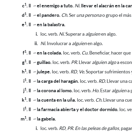
1
c
. ǁ
~
el enemigo a tuto.
Ni.
llevar el alacrán en la ca
1
d
. ǁ
~
el pandero.
Ch.
Ser
una persona
o grupo el más 
1
e
. ǁ
~
en la balastra.
i.
loc. verb.
Ni.
Superar a
alguien
en algo.
ii.
Ni.
Involucrar a
alguien
en algo.
1
f
. ǁ
~
en la colada.
loc. verb.
Cu.
Beneficiar, hacer que
1
g
. ǁ
~
guillao.
loc. verb.
PR.
Llevar
alguien
algo
a escon
1
h
. ǁ
~
julepe.
loc. verb.
RD
,
Ve.
Soportar sufrimientos y
1
i
. ǁ
~
la carga del haragán.
loc. verb.
RD.
Llevar una c
1
j
. ǁ
~
la corona al lomo.
loc. verb.
Ho.
Estar
alguien
a 
1
k
. ǁ
~
la cuenta en la uña.
loc. verb.
Ch.
Llevar una cu
1
l
. ǁ
~
la farmacia abierta y el doctor dormido.
loc. v
1
m
. ǁ
~
la gabela.
i.
loc. verb.
RD
,
PR.
En
las peleas de gallos
, paga