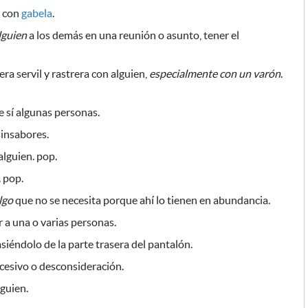
a con
gabela
.
lguien
a los demás en una reunión o asunto, tener el
 servil y rastrera con alguien,
especialmente con un varón
.
 sí algunas personas.
sinsabores.
alguien. pop.
. pop.
lgo
que no se necesita
porque ahí lo tienen en abundancia.
a una o varias personas.
siéndolo de la parte trasera del pantalón.
cesivo o desconsideración.
guien.