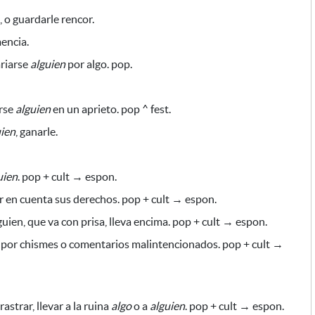
, o guardarle rencor.
encia.
ariarse
alguien
por algo. pop.
rse
alguien
en un aprieto. pop ^ fest.
uien
, ganarle.
uien
. pop + cult → espon.
er en cuenta sus derechos. pop + cult → espon.
guien,
que va con prisa,
lleva encima. pop + cult → espon.
por chismes o comentarios malintencionados. pop
+ cult →
rrastrar, llevar a la ruina
algo
o a
alguien
. pop + cult → espon.