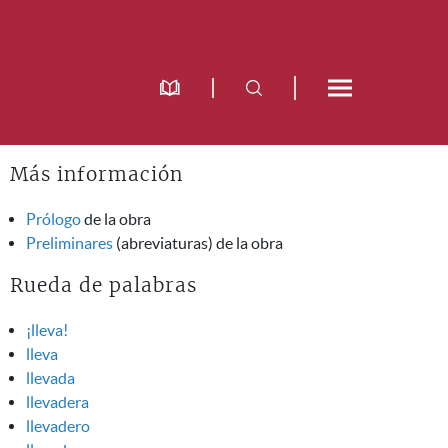
Más información
Prólogo
de la obra
Preliminares
(abreviaturas) de la obra
Rueda de palabras
¡lleva!
lleva
llevada
llevadera
llevadero