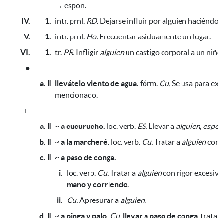
→ espon.
IV.
1.
intr. prnl.
RD.
Dejarse influir por alguien haciéndol
V.
1.
intr. prnl.
Ho.
Frecuentar asiduamente un lugar.
VI.
1.
tr.
PR.
Infligir
alguien
un castigo corporal a un niñ
●
a. ǁ
llevátelo viento de agua.
fórm.
Cu.
Se usa para ex
mencionado.
□
a. ǁ
~
a cucurucho.
loc. verb.
ES.
Llevar a
alguien
,
espe
b. ǁ
~
a la marcheré.
loc. verb.
Cu.
Tratar a
alguien
con
c. ǁ
~
a paso de conga.
i.
loc. verb.
Cu.
Tratar a
alguien
con rigor excesi
mano y corriendo
.
ii.
Cu.
Apresurar a
alguien
.
d. ǁ
~
a pinga y palo.
Cu.
llevar a paso de conga
, trat