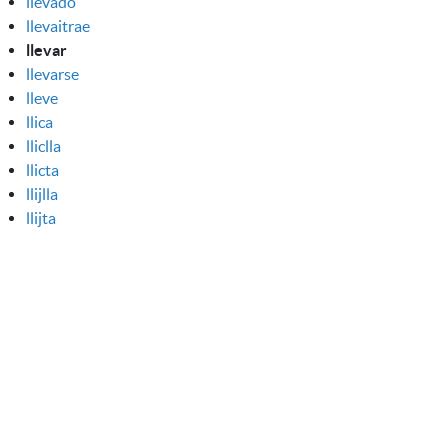
llevado
llevaitrae
llevar
llevarse
lleve
llica
lliclla
llicta
llijlla
llijta