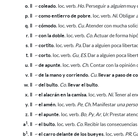
o. ǁ
~
coleado.
loc. verb.
Ho.
Perseguir a
alguien
muy d
p. ǁ
~
como entierro de pobre.
loc. verb.
Ni.
Obligar
q. ǁ
~
cómodo.
loc. verb.
Cu.
Atender con mucha solic
r. ǁ
~
con la doble.
loc. verb.
Co.
Actuar de forma hipó
s. ǁ
~
cortito.
loc. verb.
Pa.
Dar a alguien poca liberta
t. ǁ
~
corto.
loc. verb.
Gu
,
ES.
Dar a alguien poca libe
u. ǁ
~
de apunte.
loc. verb.
Ch.
Contar con la opinión d
v. ǁ
~
de la mano y corriendo.
Cu.
llevar a paso de c
w. ǁ
~
del bulto.
Co.
llevar el bulto
.
x. ǁ
~
el alacrán en la camisa.
loc. verb.
Ni.
Tener al e
y. ǁ
~
el amén.
loc. verb.
Pe
,
Ch.
Manifestar
una pers
z. ǁ
~
el apunte.
loc. verb.
Bo
,
Py
,
Ar
,
Ur.
Prestar atenc
1
a
. ǁ
~
el bulto.
loc. verb.
Co.
Recibir las consecuencias 
1
b
. ǁ
~
el carro delante de los bueyes.
loc. verb.
PR.
Ga