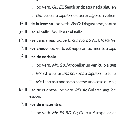
i.
loc. verb.
Gu
,
ES.
Sentir antipatía hacia alguien
ii.
Gu.
Desear a
alguien
, o querer
algo
con vehem
2
f
. ǁ
~
le la trampa.
loc. verb.
Bo:O.
Disgustarse, contr
2
g
. ǁ
~
se al baile.
Mx.
llevar al baile
.
2
h
. ǁ
~
se candanga.
loc. verb.
Gu
,
Ho
,
ES
,
Ni
,
CR
,
Pa.
Ve
2
i
. ǁ
~
se chuco.
loc. verb.
ES.
Superar fácilmente a
alg
2
j
. ǁ
~
se de corbata.
i.
loc. verb.
Mx
,
Gu.
Atropellar un vehículo a
alg
ii.
Mx.
Atropellar
una persona
a
alguien
, no ten
iii.
Mx.
Ir arrastrándose o caerse una cosa que al
2
k
. ǁ
~
se de cuentos.
loc. verb.
RD
,
Ar.
Guiarse
alguien
espon.
2
l
. ǁ
~
se de encuentro.
i.
loc. verb.
Mx
,
ES
,
RD
,
Pe
;
Ch
. p.u. Atropellar, a