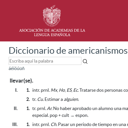
Diccionario de americanismos
á
é
í
ó
ú
ü
ñ
llevar(se).
I.
1.
intr. prnl.
Mx
,
Ho
,
ES
,
Ec.
Tratarse dos personas con
2.
tr.
Cu.
Estimar a
alguien
.
II.
1.
tr. prnl.
Ar.
No haber aprobado un alumno una mate
especial. pop + cult → espon.
III.
1.
intr. prnl.
Ch.
Pasar un período de tiempo en una m