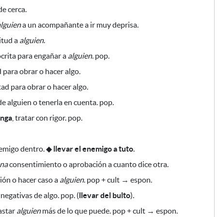
e cerca.
alguien
a un acompañante a ir muy deprisa.
itud a
alguien
.
crita
para engañar
a
alguien
. pop.
d
para obrar o hacer algo
.
rtad
para obrar o hacer algo
.
e alguien o tenerla en cuenta. pop.
onga
, tratar con rigor. pop.
nemigo dentro.
◆
llevar el enemigo a tuto
.
ona
consentimiento o aprobación a cuanto dice otra.
ión o hacer caso a
alguien
. pop + cult → espon.
negativas de algo. pop. (
llevar del bulto
).
star
alguien
más de lo que puede. pop + cult → espon.