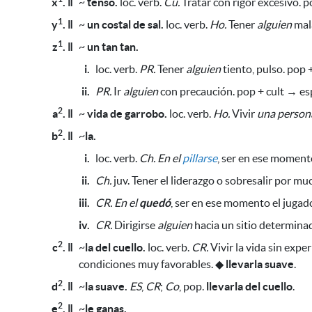
x
. ǁ
~
tenso.
loc. verb.
Cu.
Tratar con rigor excesivo. p
1
y
. ǁ
~
un costal de sal.
loc. verb.
Ho.
Tener
alguien
mala
1
z
. ǁ
~
un tan tan.
i.
loc. verb.
PR.
Tener
alguien
tiento, pulso. pop 
ii.
PR.
Ir
alguien
con precaución. pop + cult → es
2
a
. ǁ
~
vida de garrobo.
loc. verb.
Ho.
Vivir
una person
2
b
. ǁ
~
la.
i.
loc. verb.
Ch.
En el
pillarse
, ser en ese momento
ii.
Ch.
juv. Tener el liderazgo o sobresalir por m
iii.
CR.
En el
quedó
, ser en ese momento el jugad
iv.
CR.
Dirigirse
alguien
hacia un sitio determina
2
c
. ǁ
~
la del cuello.
loc. verb.
CR.
Vivir la vida sin exp
condiciones muy favorables
.
◆
llevarla suave
.
2
d
. ǁ
~
la suave.
ES
,
CR
;
Co
, pop.
llevarla del cuello
.
2
e
. ǁ
~
le ganas.