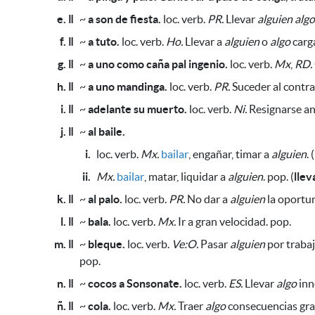
e. ǁ
~
a son de fiesta.
loc. verb.
PR.
Llevar
alguien
algo
f. ǁ
~
a tuto.
loc. verb.
Ho.
Llevar a
alguien
o
algo
carga
g. ǁ
~
a uno como caña pal ingenio.
loc. verb.
Mx
,
RD.
h. ǁ
~
a uno mandinga.
loc. verb.
PR.
Suceder al contra
i. ǁ
~
adelante su muerto.
loc. verb.
Ni.
Resignarse an
j. ǁ
~
al baile.
i.
loc. verb.
Mx.
bailar
, engañar, timar a
alguien
. (
ii.
Mx.
bailar
, matar, liquidar a
alguien
. pop. (
llev
k. ǁ
~
al palo.
loc. verb.
PR.
No dar a
alguien
la oportun
l. ǁ
~
bala.
loc. verb.
Mx.
Ir a gran velocidad. pop.
m. ǁ
~
bleque.
loc. verb.
Ve:O.
Pasar
alguien
por trabaj
pop.
n. ǁ
~
cocos a Sonsonate.
loc. verb.
ES.
Llevar
algo
inn
ñ. ǁ
~
cola.
loc. verb.
Mx.
Traer
algo
consecuencias gra