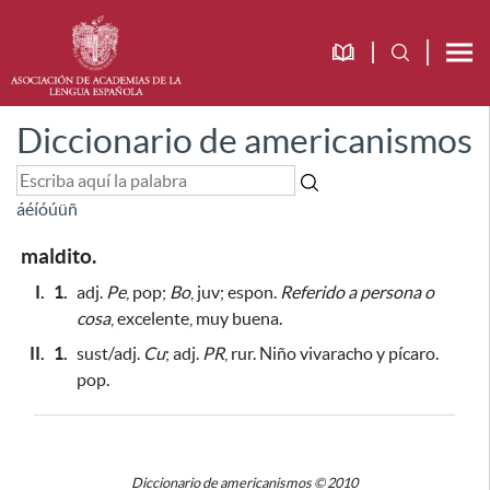
Diccionario de americanismos
á
é
í
ó
ú
ü
ñ
maldito.
I.
1.
adj.
Pe
, pop;
Bo
, juv; espon.
Referido a persona o
cosa
, excelente, muy buena.
II.
1.
sust/adj.
Cu
;
adj.
PR
, rur. Niño vivaracho y pícaro.
pop.
Diccionario de americanismos © 2010