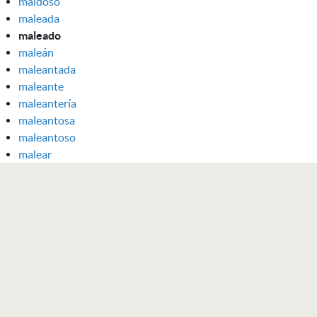
maldoso
maleada
maleado
maleán
maleantada
maleante
maleantería
maleantosa
maleantoso
malear