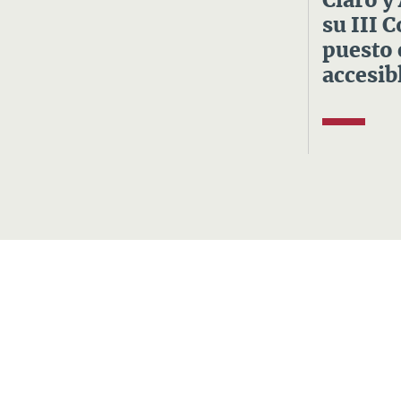
Claro y
su III 
puesto 
accesibl