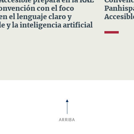
 Accesible prepara en la RAE
Convenci
Convención con el foco
Panhispá
en el lenguaje claro y
Accesibl
e y la inteligencia artificial
ARRIBA