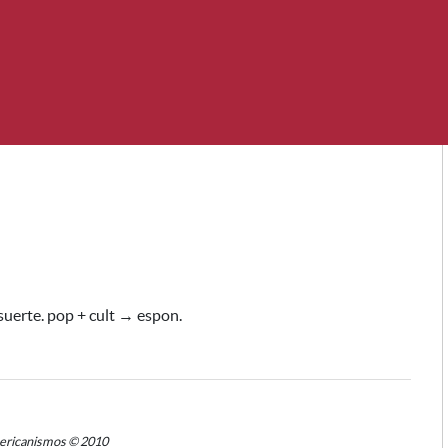
 suerte. pop + cult → espon.
mericanismos © 2010