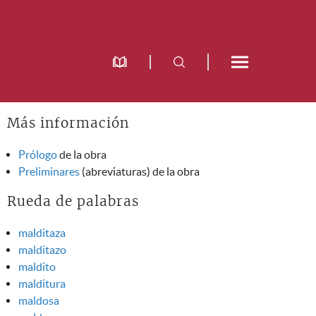
Más información
Prólogo
de la obra
Preliminares
(abreviaturas) de la obra
Rueda de palabras
malditaza
malditazo
maldito
malditura
maldosa