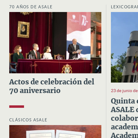
70 AÑOS DE ASALE
LEXICOGRA
Actos de celebración del
70 aniversario
23 de junio d
Quinta 
ASALE d
colabor
CLÁSICOS ASALE
academi
Academi