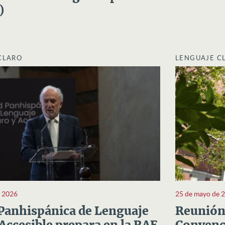
)
CLARO
LENGUAJE C
e 2026
25 de mayo de 
Panhispánica de Lenguaje
Reunión 