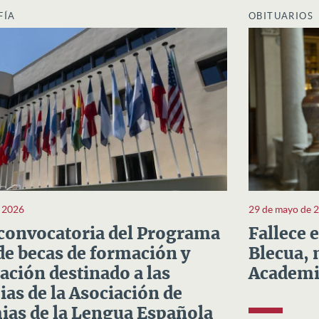
FÍA
OBITUARIOS
e 2026
29 de mayo de 
convocatoria del Programa
Fallece 
e becas de formación y
Blecua, 
ación destinado a las
Academi
as de la Asociación de
as de la Lengua Española