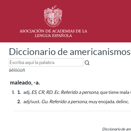
Diccionario de americanismos
á
é
í
ó
ú
ü
ñ
maleado, -a.
I.
1.
adj.
ES
,
CR
,
RD
,
Ec.
Referido a persona
, que tiene mala
2.
adj/sust.
Gu.
Referido a persona
, muy enojada. delinc.
Diccionario de a