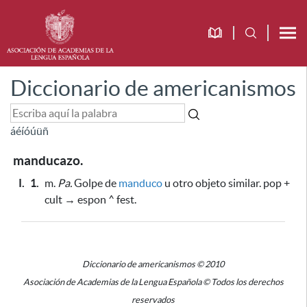
Diccionario de americanismos
á
é
í
ó
ú
ü
ñ
manducazo.
I.
1.
m.
Pa.
Golpe de
manduco
u otro objeto similar. pop +
cult → espon ^ fest.
Diccionario de americanismos © 2010
Asociación de Academias de la Lengua Española © Todos los derechos
reservados