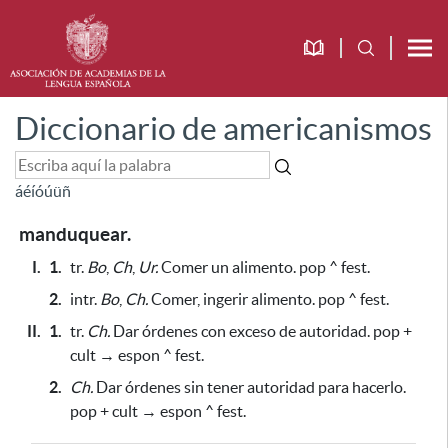
Diccionario de americanismos
á
é
í
ó
ú
ü
ñ
manduquear.
I.
1.
tr.
Bo
,
Ch
,
Ur.
Comer un alimento. pop ^ fest.
2.
intr.
Bo
,
Ch.
Comer, ingerir alimento. pop ^ fest.
II.
1.
tr.
Ch.
Dar órdenes con exceso de autoridad. pop +
cult → espon ^ fest.
2.
Ch.
Dar órdenes sin tener autoridad
para hacerlo
.
pop + cult → espon ^ fest.