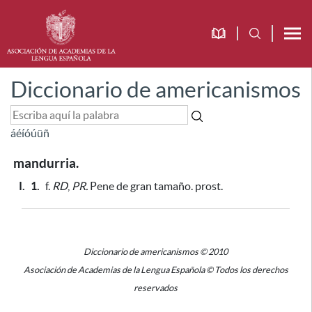
Diccionario de americanismos
á
é
í
ó
ú
ü
ñ
mandurria.
I.
1.
f.
RD
,
PR.
Pene de gran tamaño. prost.
Diccionario de americanismos © 2010
Asociación de Academias de la Lengua Española © Todos los derechos
reservados