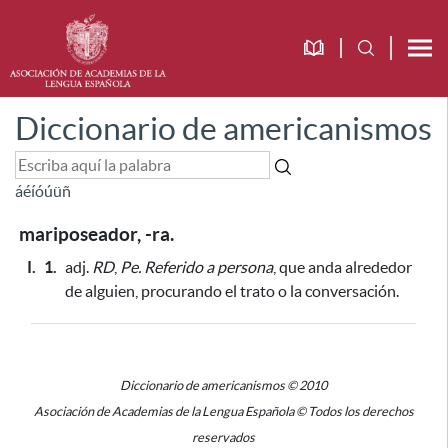
Diccionario de americanismos
á
é
í
ó
ú
ü
ñ
mariposeador, -ra.
I.
1.
adj.
RD
,
Pe.
Referido a persona
, que anda alrededor
de alguien, procurando el trato o la conversación.
Diccionario de americanismos © 2010
Asociación de Academias de la Lengua Española © Todos los derechos
reservados