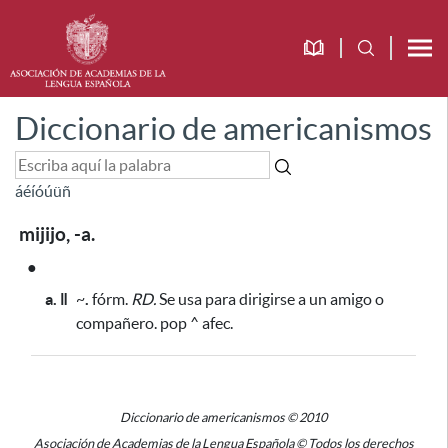
Diccionario de americanismos
á
é
í
ó
ú
ü
ñ
mijijo, -a.
●
a. ǁ
~
.
fórm.
RD.
Se usa para dirigirse a un amigo o
compañero. pop ^ afec.
Diccionario de americanismos © 2010
Asociación de Academias de la Lengua Española © Todos los derechos