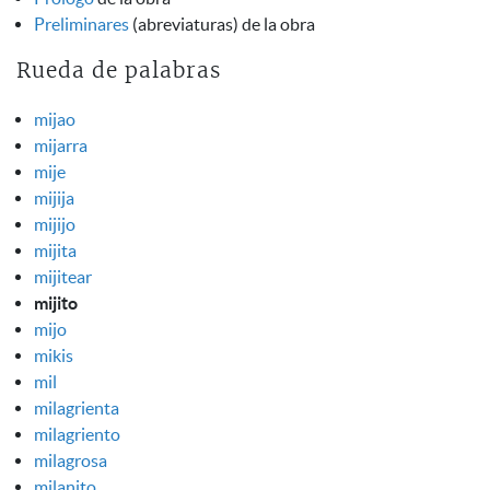
Preliminares
(abreviaturas) de la obra
Rueda de palabras
mijao
mijarra
mije
mijija
mijijo
mijita
mijitear
mijito
mijo
mikis
mil
milagrienta
milagriento
milagrosa
milanito