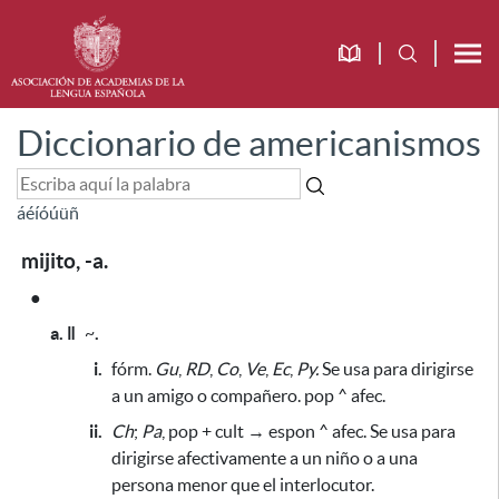
Diccionario de americanismos
á
é
í
ó
ú
ü
ñ
mijito, -a.
●
a. ǁ
~
.
i.
fórm.
Gu
,
RD
,
Co
,
Ve
,
Ec
,
Py.
Se usa para dirigirse
a un amigo o compañero. pop ^ afec.
ii.
Ch
;
Pa
, pop + cult → espon ^ afec. Se usa para
dirigirse afectivamente a un niño o a una
persona menor que el interlocutor.