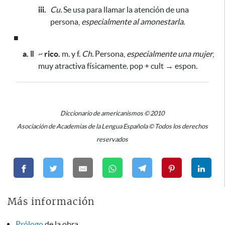
iii.
Cu.
Se usa para llamar la atención de una
persona,
especialmente al amonestarla
.
■
a. ǁ
~
rico.
m. y f.
Ch.
Persona,
especialmente una mujer
,
muy atractiva físicamente. pop + cult → espon.
Diccionario de americanismos © 2010
Asociación de Academias de la Lengua Española © Todos los derechos
reservados
Más información
Prólogo
de la obra