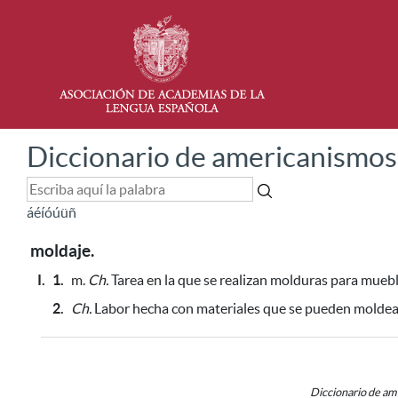
Diccionario de americanismos
á
é
í
ó
ú
ü
ñ
moldaje.
I.
1.
m.
Ch.
Tarea en la que se realizan molduras
para mueb
2.
Ch.
Labor hecha con materiales que se pueden moldea
Diccionario de a