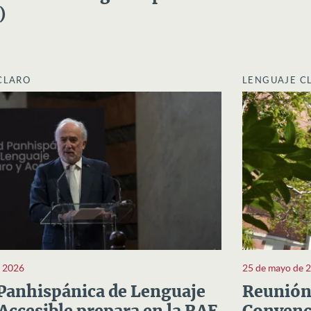
)
CLARO
LENGUAJE C
e 2026
25 de mayo de 
Panhispánica de Lenguaje
Reunión 