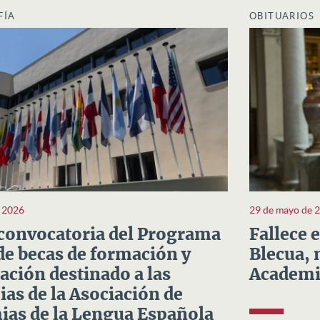
FÍA
OBITUARIOS
e 2026
29 de mayo de 
convocatoria del Programa
Fallece 
e becas de formación y
Blecua, 
ación destinado a las
Academi
as de la Asociación de
as de la Lengua Española