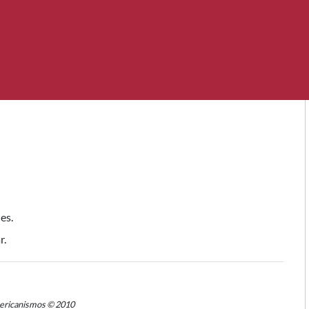
les
.
r.
mericanismos © 2010