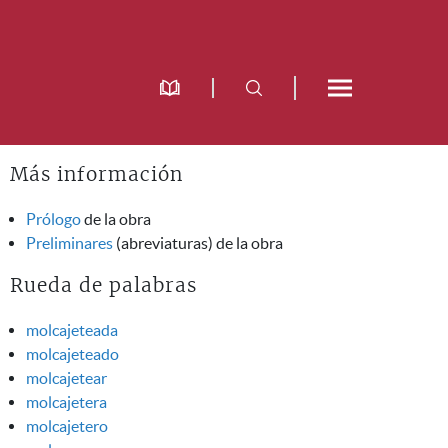
Más información
Prólogo
de la obra
Preliminares
(abreviaturas) de la obra
Rueda de palabras
molcajeteada
molcajeteado
molcajetear
molcajetera
molcajetero