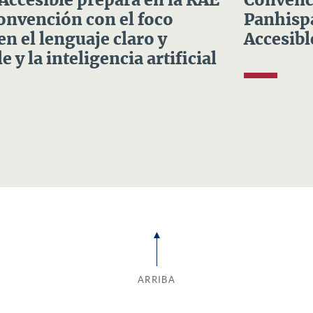
 Accesible prepara en la RAE
Convenci
Convención con el foco
Panhispá
en el lenguaje claro y
Accesibl
e y la inteligencia artificial
ARRIBA