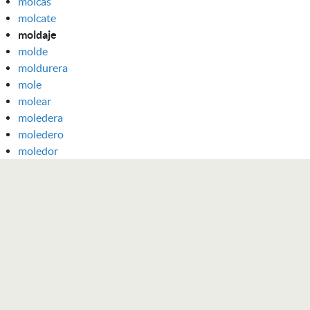
molcas
molcate
moldaje
molde
moldurera
mole
molear
moledera
moledero
moledor