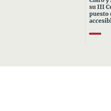
Claro y
su III 
puesto 
accesibl