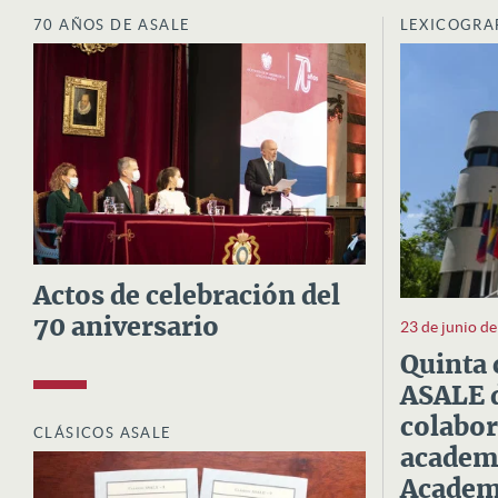
70 AÑOS DE ASALE
LEXICOGRA
Actos de celebración del
70 aniversario
23 de junio d
Quinta 
ASALE d
colabor
CLÁSICOS ASALE
academi
Academi