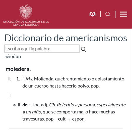
Diccionario de americanismos
á
é
í
ó
ú
ü
ñ
moledera.
I.
1.
f.
Mx.
Molienda, quebrantamiento o aplastamiento
de un cuerpo hasta hacerlo polvo. pop.
□
a. ǁ
de
~
.
loc. adj.
Ch.
Referido a persona
,
especialmente
a un niño
, que se comporta mal o hace muchas
travesuras. pop + cult → espon.