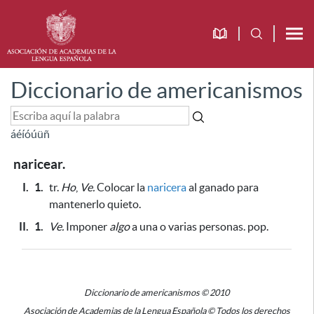
Diccionario de americanismos
á
é
í
ó
ú
ü
ñ
naricear.
I.
1.
tr.
Ho
,
Ve.
Colocar la
naricera
al ganado
para
mantenerlo quieto
.
II.
1.
Ve.
Imponer
algo
a una o varias personas. pop.
Diccionario de americanismos © 2010
Asociación de Academias de la Lengua Española © Todos los derechos