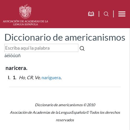
Diccionario de americanismos
á
é
í
ó
ú
ü
ñ
naricera.
I.
1.
Ho
,
CR
,
Ve.
nariguera
.
Diccionario de americanismos © 2010
Asociación de Academias de la Lengua Española © Todos los derechos
reservados