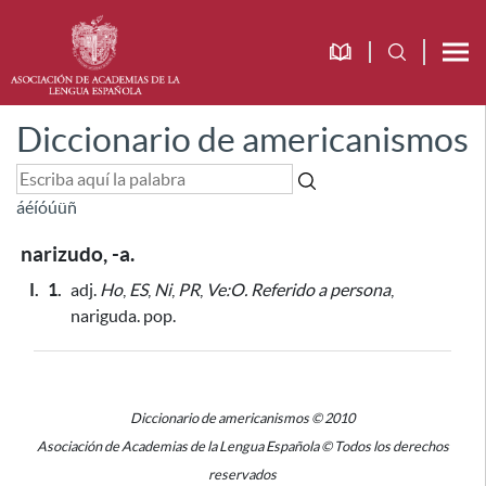
Diccionario de americanismos
á
é
í
ó
ú
ü
ñ
narizudo, -a.
I.
1.
adj.
Ho
,
ES
,
Ni
,
PR
,
Ve:O.
Referido a persona
,
nariguda. pop.
Diccionario de americanismos © 2010
Asociación de Academias de la Lengua Española © Todos los derechos
reservados