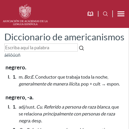
Diccionario de americanismos
á
é
í
ó
ú
ü
ñ
negrero.
I.
1.
m.
Bo:E.
Conductor que trabaja toda la noche,
generalmente de manera ilícita
. pop + cult → espon.
negrero, -a.
I.
1.
adj/sust.
Cu.
Referido a persona de raza blanca
, que
se relaciona
principalmente con personas de raza
negra
. desp.