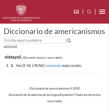
Diccionario de americanismos
á
é
í
ó
ú
ü
ñ
nistayol.
(De
nextli,
ceniza, y
ayot,
caldo).
I.
1.
Ho:O
,
Ni
,
CR:NO.
nixtamal
, maíz cocido.
Diccionario de americanismos © 2010
Asociación de Academias de la Lengua Española © Todos los derechos
reservados