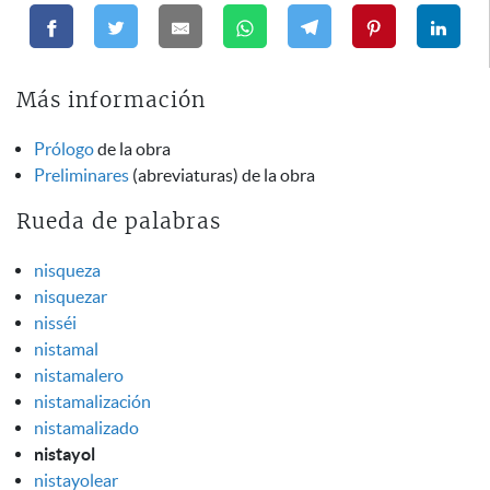
Más información
Prólogo
de la obra
Preliminares
(abreviaturas) de la obra
Rueda de palabras
nisqueza
nisquezar
nisséi
nistamal
nistamalero
nistamalización
nistamalizado
nistayol
nistayolear