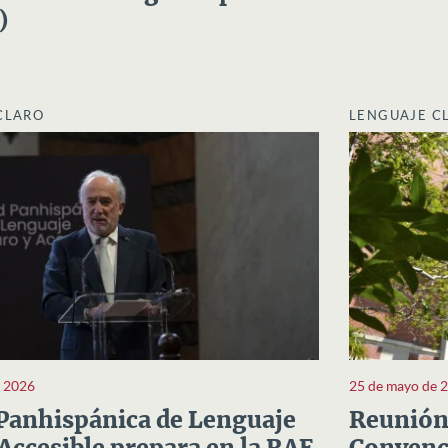
)
CLARO
LENGUAJE C
e 2026
25 de mayo de 
Panhispánica de Lenguaje
Reunión 