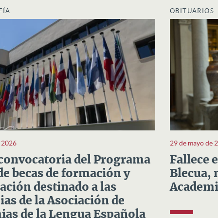
FÍA
OBITUARIOS
e 2026
29 de mayo de 
convocatoria del Programa
Fallece 
e becas de formación y
Blecua, 
ación destinado a las
Academi
as de la Asociación de
as de la Lengua Española