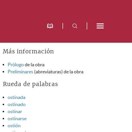
Más información
Prólogo
de la obra
Preliminares
(abreviaturas) de la obra
Rueda de palabras
ostinada
ostinado
ostinar
ostinarse
ostión