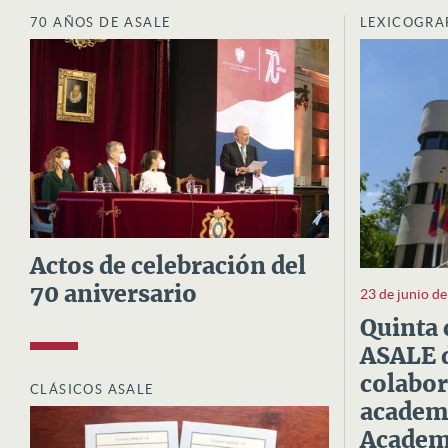
70 AÑOS DE ASALE
LEXICOGRA
Actos de celebración del
70 aniversario
23 de junio d
Quinta 
ASALE d
colabor
CLÁSICOS ASALE
academi
Academi