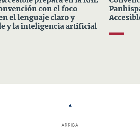
 Accesible prepara en la RAE
Convenci
Convención con el foco
Panhispá
en el lenguaje claro y
Accesibl
e y la inteligencia artificial
ARRIBA