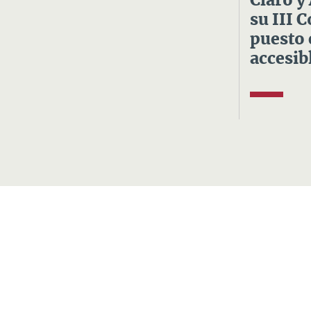
Claro y
su III 
puesto 
accesibl