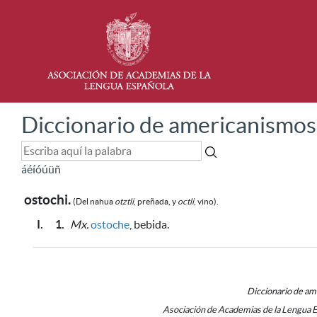
Diccionario de americanismos
á
é
í
ó
ú
ü
ñ
ostochi.
(Del nahua
otztli
, preñada, y
octli
, vino).
I.
1.
Mx.
ostoche
, bebida.
Diccionario de a
Asociación de Academias de la Lengua 