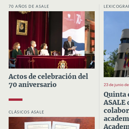
70 AÑOS DE ASALE
LEXICOGRA
Actos de celebración del
70 aniversario
23 de junio d
Quinta 
ASALE d
colabor
CLÁSICOS ASALE
academi
Academi