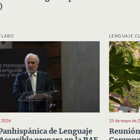
)
CLARO
LENGUAJE C
e 2026
25 de mayo de 
Panhispánica de Lenguaje
Reunión 