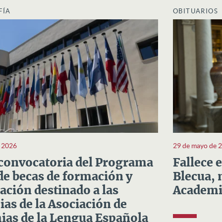
FÍA
OBITUARIOS
e 2026
29 de mayo de 
convocatoria del Programa
Fallece 
e becas de formación y
Blecua, 
ación destinado a las
Academi
as de la Asociación de
as de la Lengua Española