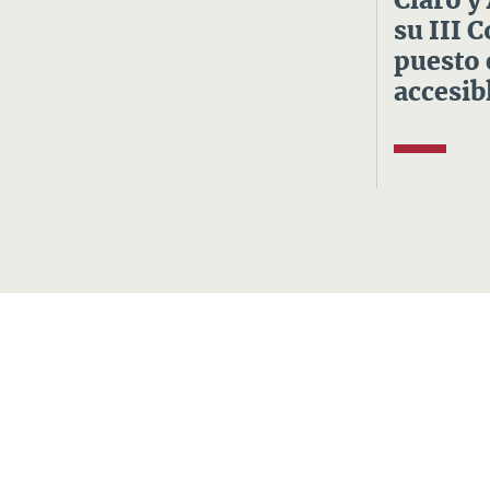
Claro y
su III 
puesto 
accesibl