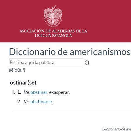
Diccionario de americanismos
á
é
í
ó
ú
ü
ñ
ostinar(se).
I.
1.
Ve
.
obstinar
, exasperar.
2.
Ve.
obstinarse
.
Diccionario de a