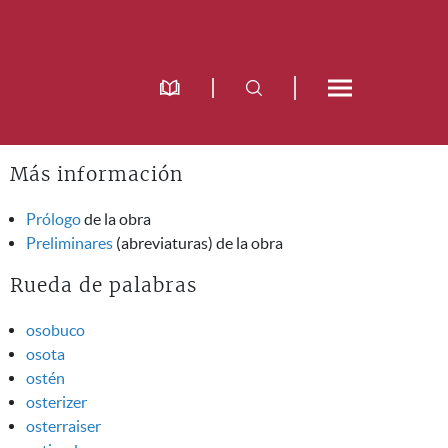
Más información
Prólogo
de la obra
Preliminares
(abreviaturas) de la obra
Rueda de palabras
osobuco
osota
ostén
osterizer
osterraiser