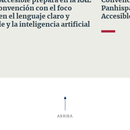
 Accesible prepara en la RAE
Convenci
Convención con el foco
Panhispá
en el lenguaje claro y
Accesibl
e y la inteligencia artificial
ARRIBA