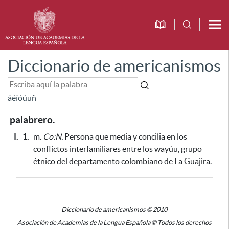
Diccionario de americanismos
á
é
í
ó
ú
ü
ñ
palabrero.
I.
1.
m.
Co:N.
Persona que media y concilia en los
conflictos interfamiliares
entre los wayúu, grupo
étnico del departamento colombiano de La Guajira
.
Diccionario de americanismos © 2010
Asociación de Academias de la Lengua Española © Todos los derechos