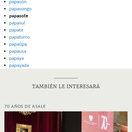
papasón
papasongo
papasote
papasul
papate
papaturro
papaúpa
papausa
papaya
papayada
TAMBIÉN LE INTERESARÁ
70 AÑOS DE ASALE