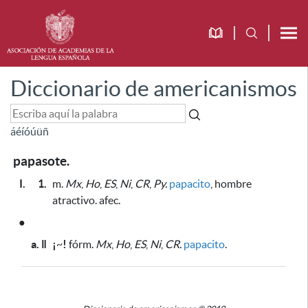
Diccionario de americanismos
á
é
í
ó
ú
ü
ñ
papasote.
I.
1.
m.
Mx
,
Ho
,
ES
,
Ni
,
CR
,
Py.
papacito
, hombre
atractivo. afec.
●
a. ǁ
¡
~
!
fórm.
Mx
,
Ho
,
ES
,
Ni
,
CR.
papacito
.