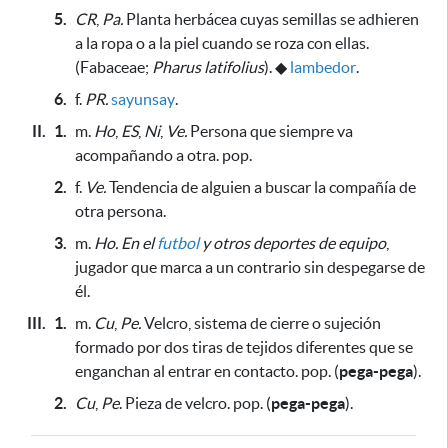
5.
CR
,
Pa.
Planta herbácea cuyas semillas
se adhieren
a la ropa o a la piel cuando se roza con ellas
.
(Fabaceae;
Pharus latifolius
).
◆
lambedor
.
6.
f.
PR.
sayunsay
.
II.
1.
m.
Ho
,
ES
,
Ni
,
Ve.
Persona que siempre va
acompañando a otra. pop.
2.
f.
Ve.
Tendencia de alguien a buscar la compañía de
otra persona.
3.
m.
Ho.
En el
futbol
y otros deportes de equipo
,
jugador que marca a un contrario sin despegarse de
él.
III.
1.
m.
Cu
,
Pe.
Velcro, sistema de cierre o sujeción
formado por dos tiras de tejidos diferentes que se
enganchan al entrar en contacto. pop. (
pega-pega
)
.
2.
Cu
,
Pe
. Pieza de velcro. pop. (
pega-pega
).