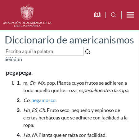
Diccionario de americanismos
á
é
í
ó
ú
ü
ñ
pegapega.
I.
1.
m.
Ch
;
Mx
, pop. Planta cuyos frutos se adhieren a
todo aquello que los roza,
especialmente a la ropa
.
2.
Co.
pegamosco
.
3.
Ho
,
ES
,
Ch.
Fruto seco, pequeño y espinoso de
ciertas herbáceas
que se adhiere con facilidad a la
ropa
.
4.
Ho
,
Ni.
Planta que enraíza con facilidad.