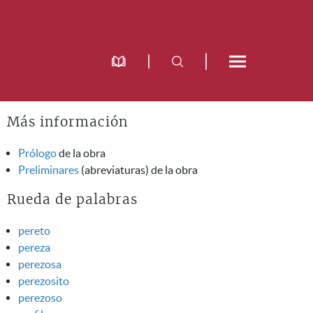
Más información
Prólogo
de la obra
Preliminares
(abreviaturas) de la obra
Rueda de palabras
pereto
pereza
perezosa
perezosito
perezoso