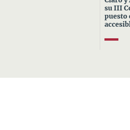
Claro y
su III 
puesto 
accesibl