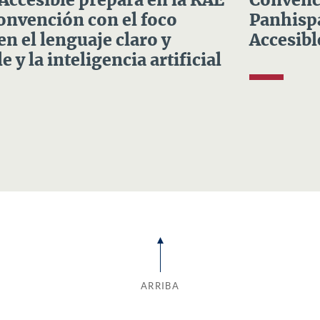
 Accesible prepara en la RAE
Convenci
Convención con el foco
Panhispá
en el lenguaje claro y
Accesibl
e y la inteligencia artificial
ARRIBA