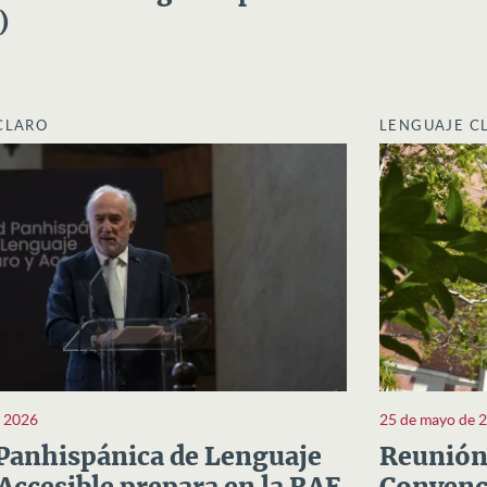
)
CLARO
LENGUAJE C
e 2026
25 de mayo de 
Panhispánica de Lenguaje
Reunión 