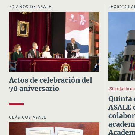
70 AÑOS DE ASALE
LEXICOGRA
Actos de celebración del
70 aniversario
23 de junio d
Quinta 
ASALE d
colabor
CLÁSICOS ASALE
academi
Academi