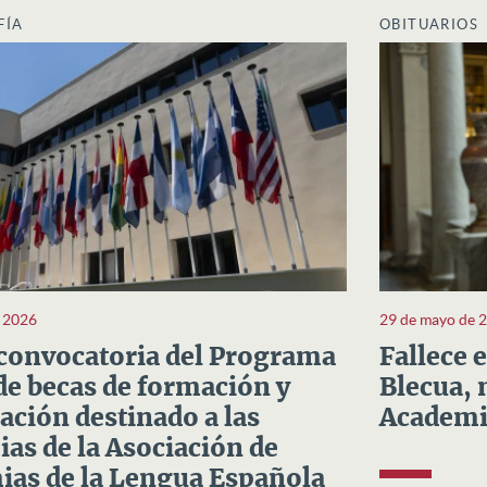
FÍA
OBITUARIOS
e 2026
29 de mayo de 
convocatoria del Programa
Fallece 
e becas de formación y
Blecua, 
ación destinado a las
Academi
as de la Asociación de
as de la Lengua Española