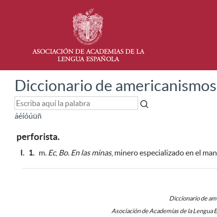
Diccionario de americanismos
á
é
í
ó
ú
ü
ñ
perforista.
I.
1.
m.
Ec
,
Bo.
En las minas
, minero especializado en el ma
Diccionario de a
Asociación de Academias de la Lengua 