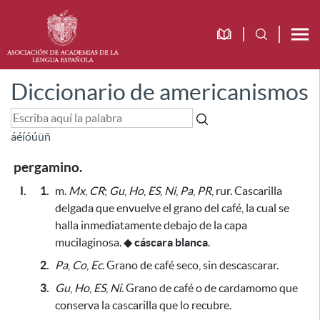
Diccionario de americanismos
á
é
í
ó
ú
ü
ñ
pergamino.
I.
1.
m.
Mx
,
CR
;
Gu
,
Ho
,
ES
,
Ni
,
Pa
,
PR
, rur. Cascarilla
delgada que envuelve el grano del café,
la cual se
halla inmediatamente debajo de la capa
mucilaginosa
.
◆
cáscara blanca
.
2.
Pa
,
Co
,
Ec.
Grano de café seco, sin descascarar.
3.
Gu
,
Ho
,
ES
,
Ni.
Grano de café o de cardamomo que
conserva la cascarilla que lo recubre.