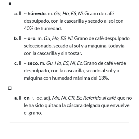
■
a. ǁ
~
húmedo.
m.
Gu
,
Ho
,
ES
,
Ni.
Grano de café
despulpado, con la cascarilla y secado al sol con
40% de humedad.
b. ǁ
~
oro.
m.
Gu
,
Ho
,
ES
,
Ni.
Grano de café despulpado,
seleccionado, secado al sol y a máquina, todavía
con la cascarilla y sin tostar.
c. ǁ
~
seco.
m.
Gu
,
Ho
,
ES
,
Ni
,
Ec.
Grano de café verde
despulpado, con la cascarilla, secado al sol y a
máquina con humedad máxima del 13%.
□
a. ǁ
en
~
.
loc. adj.
Mx
,
Ni
,
CR
,
Ec.
Referido al café
, que no
le ha sido quitada la cáscara delgada que envuelve
el grano.