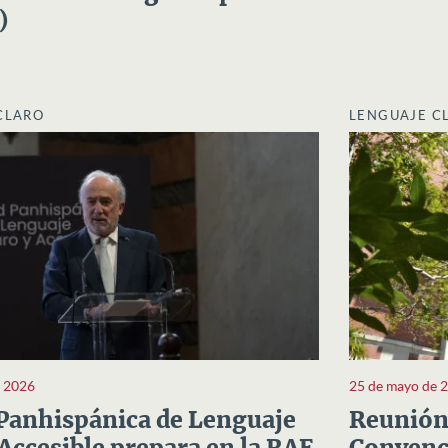
)
CLARO
LENGUAJE C
e 2026
25 de mayo de 
Panhispánica de Lenguaje
Reunión 