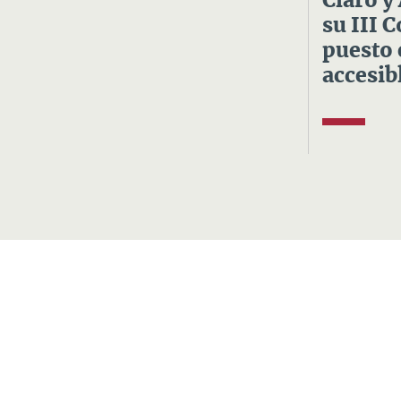
Claro y
su III 
puesto 
accesibl