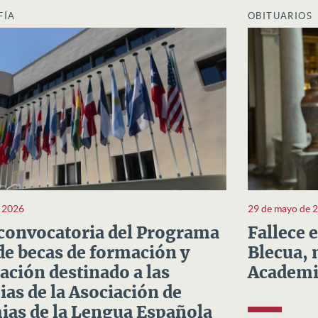
FÍA
OBITUARIOS
e 2026
29 de mayo de 
convocatoria del Programa
Fallece 
e becas de formación y
Blecua, 
ación destinado a las
Academi
as de la Asociación de
as de la Lengua Española