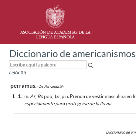
Diccionario de americanismos
á
é
í
ó
ú
ü
ñ
perramus.
(De
Perramus®
).
I.
1.
m.
Ar
;
Bo
pop;
Ur
, p.u. Prenda de vestir masculina en
especialmente para protegerse de la lluvia
.
Diccionario de a