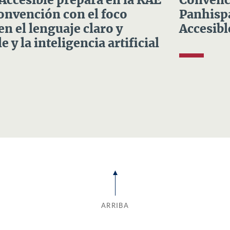
 Accesible prepara en la RAE
Convenci
Convención con el foco
Panhispá
en el lenguaje claro y
Accesibl
e y la inteligencia artificial
ARRIBA