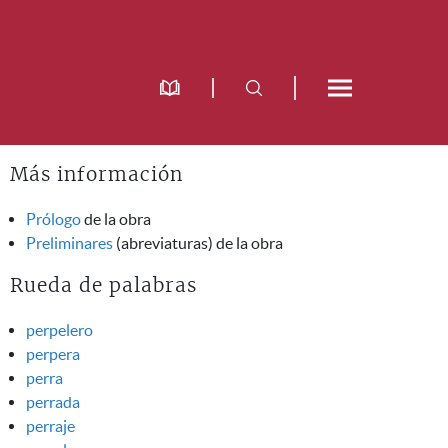
Más información
Prólogo
de la obra
Preliminares
(abreviaturas) de la obra
Rueda de palabras
perpelero
perpera
perra
perrada
perraje