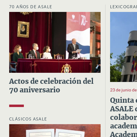
70 AÑOS DE ASALE
LEXICOGRA
Actos de celebración del
70 aniversario
23 de junio d
Quinta 
ASALE d
colabor
CLÁSICOS ASALE
academi
Academi