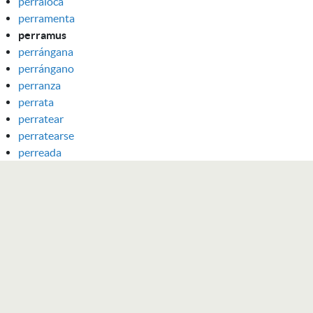
perraloca
perramenta
perramus
perrángana
perrángano
perranza
perrata
perratear
perratearse
perreada