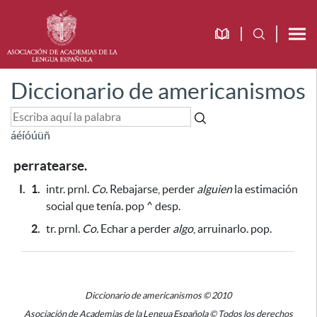
Diccionario de americanismos
á
é
í
ó
ú
ü
ñ
perratearse.
I.
1.
intr. prnl.
Co.
Rebajarse, perder
alguien
la estimación
social que tenía. pop ^ desp.
2.
tr. prnl.
Co.
Echar a perder
algo
, arruinarlo. pop.
Diccionario de americanismos © 2010
Asociación de Academias de la Lengua Española © Todos los derechos