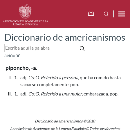
Diccionario de americanismos
á
é
í
ó
ú
ü
ñ
piponcho, -a.
I.
1.
adj.
Co:O.
Referido a persona
, que ha comido hasta
saciarse completamente. pop.
II.
1.
adj.
Co:O.
Referido a una mujer
, embarazada. pop.
Diccionario de americanismos © 2010
Asociación de Academias de la Lengua Española © Todos los derechos