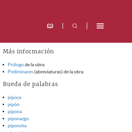
Más información
Prólogo
de la obra
Preliminares
(abreviaturas) de la obra
Rueda de palabras
pipoca
pipón
pipona
piponazgo
piponcha