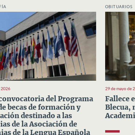
FÍA
OBITUARIOS
e 2026
29 de mayo de 
convocatoria del Programa
Fallece 
e becas de formación y
Blecua, 
ación destinado a las
Academi
as de la Asociación de
as de la Lengua Española