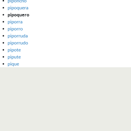
piponcho
pipoquera
pipoquero
piporra
piporro
piporruda
piporrudo
pipote
pipute
pique