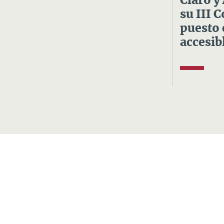
Claro y
su III 
puesto 
accesibl