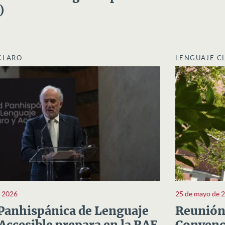
)
CLARO
LENGUAJE C
e 2026
25 de mayo de 
Panhispánica de Lenguaje
Reunión 