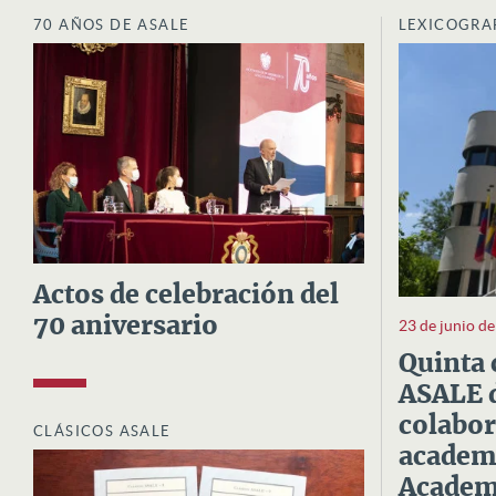
70 AÑOS DE ASALE
LEXICOGRA
Actos de celebración del
70 aniversario
23 de junio d
Quinta 
ASALE d
colabor
CLÁSICOS ASALE
academi
Academi