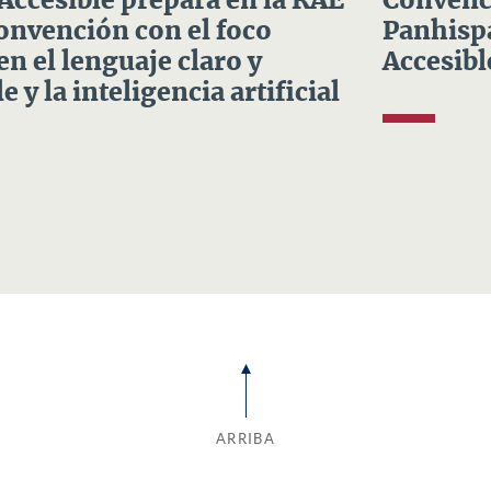
 Accesible prepara en la RAE
Convenci
Convención con el foco
Panhispá
en el lenguaje claro y
Accesibl
e y la inteligencia artificial
ARRIBA