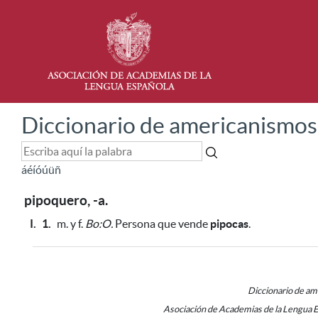
Diccionario de americanismos
á
é
í
ó
ú
ü
ñ
pipoquero, -a.
I.
1.
m. y f.
Bo:O.
Persona que vende
pipocas
.
Diccionario de a
Asociación de Academias de la Lengua 